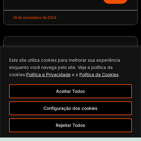
19 de novembro de 2024
Transforme a
A inovação
LEIA
tecnológica tem
Este site utiliza cookies para melhorar sua experiência
MAIS
classificação de
transformado
»
enquanto você navega pelo site. Veja a política de
grãos com CFTV:
diversos setores
cookies:
Política e Privacidade
e a
Política de Cookies
.
conheça as
da economia, e a
agricultura não
vantagens para
Aceitar Todos
fica atrás.
sua
agroindústria!
Configuração dos cookies
9 de agosto de 2024
Rejeitar Todos