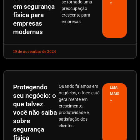
se tornado uma
»
em segurança
preocupação
física para
crescente para
empresas
empresas
modernas
19 de novembro de 2024
Protegendo
Quando falamos em
LEIA
negócios, o foco está
MAIS
seu negócio: o
geralmente em
»
que talvez
crescimento,
você não saiba
produtividade e
satisfação dos
sobre
clientes.
segurança
física