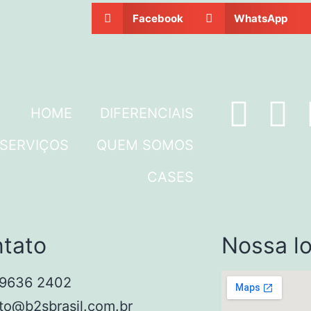
Facebook
WhatsApp
HOME
DIFERENCIAIS
SERVIÇOS
QUEM SOMOS
CASES
tato
Nossa lo
99636 2402
to@b2sbrasil.com.br